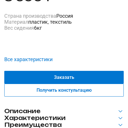
Страна производства
Россия
Материал
пластик, текстиль
Вес сидения
6кг
Все характеристики
Заказать
Получить констультацию
Описание
Характеристики
Оптимизируйте комфорт и безопасность в
Преимущества