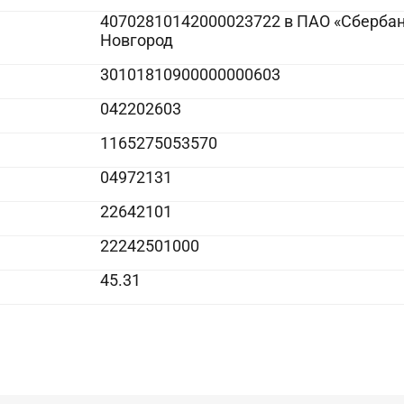
40702810142000023722 в ПАО «Сбербан
Новгород
30101810900000000603
042202603
1165275053570
04972131
22642101
22242501000
45.31