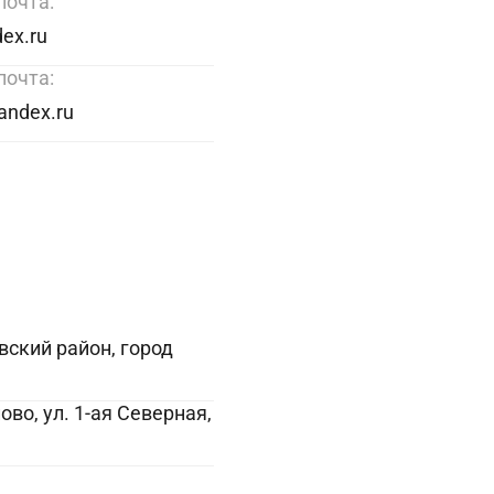
почта:
ex.ru
почта:
andex.ru
вский район, город
во, ул. 1-ая Северная,