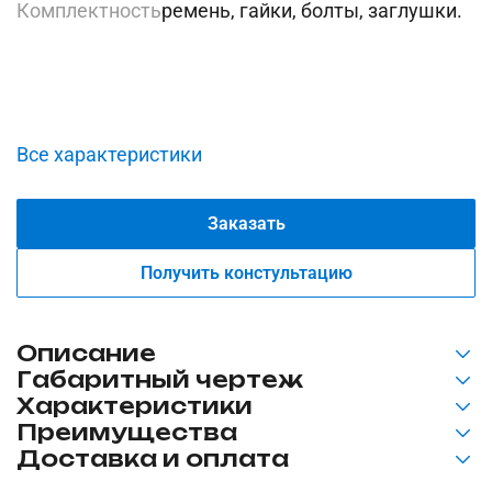
Комплектность
ремень, гайки, болты, заглушки.
Все характеристики
Заказать
Получить констультацию
Описание
Габаритный чертеж
Статический ремень безопасности подходит для
Характеристики
установки на любые модели туристических
Преимущества
Страна производства
Китай
автобусов и общественный транспорт.
Доставка и оплата
Устройство соответствует всем современным
Комплектность
ремень, гайки, болты,